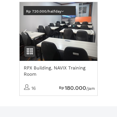
Previous
Next2
Rp 720.000/halfday
RPX Building, NAVIX Training
Room
180.000
Rp
16
/jam