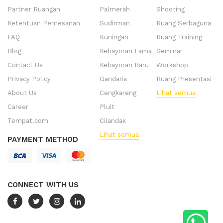
Partner Ruangan
Palmerah
Shooting
Ketentuan Pemesanan
Sudirman
Ruang Serbaguna
FAQ
Kuningan
Ruang Training
Blog
Kebayoran Lama
Seminar
Contact Us
Kebayoran Baru
Workshop
Privacy Policy
Gandaria
Ruang Presentasi
About Us
Cengkareng
Lihat semua
Career
Pluit
Tempat.com
Cilandak
Lihat semua
PAYMENT METHOD
CONNECT WITH US