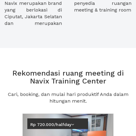
Navix merupakan brand
penyedia ruangan
yang berlokasi di
meeting & training room
Ciputat, Jakarta Selatan
dan merupakan
Rekomendasi ruang meeting di
Navix Training Center
Cari, booking, dan mulai hari produktif Anda dalam
hitungan menit.
Previous
Next2
Rp 720.000/halfday