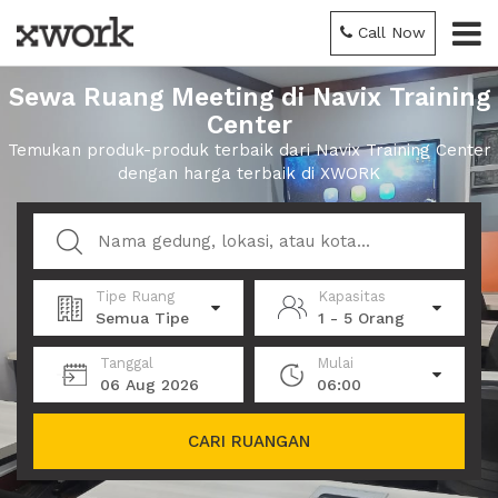
Call Now
Sewa Ruang Meeting di Navix Training
Center
Temukan produk-produk terbaik dari Navix Training Center
dengan harga terbaik di XWORK
Tipe Ruang
Kapasitas
Semua Tipe
1 - 5 Orang
Tanggal
Mulai
06 Aug 2026
06:00
CARI RUANGAN