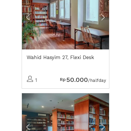
Wahid Hasyim 27, Flexi Desk
50.000
Rp
1
/halfday
Previous
Next2