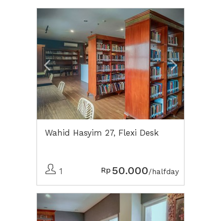
Previous
Next2
Wahid Hasyim 27, Flexi Desk
50.000
Rp
1
/halfday
Previous
Next2