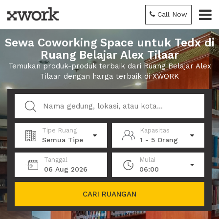
Call Now
Sewa Coworking Space untuk Tedx di
Ruang Belajar Alex Tilaar
Temukan produk-produk terbaik dari Ruang Belajar Alex
Tilaar dengan harga terbaik di XWORK
Tipe Ruang
Kapasitas
Semua Tipe
1 - 5 Orang
Tanggal
Mulai
06 Aug 2026
06:00
CARI RUANGAN