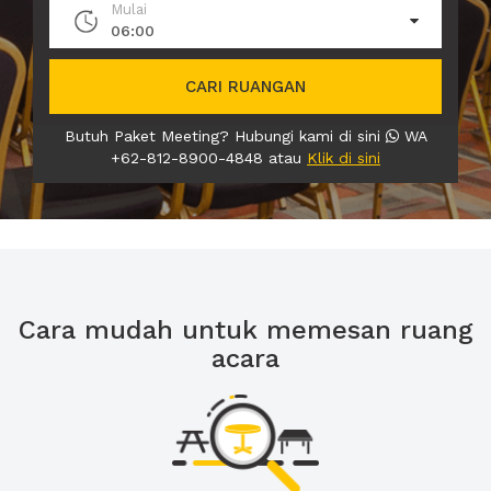
Mulai
06:00
CARI RUANGAN
Butuh Paket Meeting? Hubungi kami di sini
WA
+62-812-8900-4848 atau
Klik di sini
Cara mudah untuk memesan ruang
acara