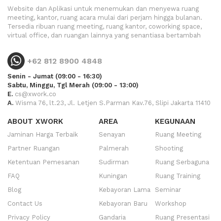
Website dan Aplikasi untuk menemukan dan menyewa ruang
meeting, kantor, ruang acara mulai dari perjam hingga bulanan.
Tersedia ribuan ruang meeting, ruang kantor, coworking space,
virtual office, dan ruangan lainnya yang senantiasa bertambah
+62 812 8900 4848
Senin - Jumat (09:00 - 16:30)
Sabtu, Minggu, Tgl Merah (09:00 - 13:00)
E.
cs@xwork.co
A.
Wisma 76, lt.23, Jl. Letjen S.Parman Kav.76, Slipi Jakarta 11410
ABOUT XWORK
AREA
KEGUNAAN
Jaminan Harga Terbaik
Senayan
Ruang Meeting
Partner Ruangan
Palmerah
Shooting
Ketentuan Pemesanan
Sudirman
Ruang Serbaguna
FAQ
Kuningan
Ruang Training
Blog
Kebayoran Lama
Seminar
Contact Us
Kebayoran Baru
Workshop
Privacy Policy
Gandaria
Ruang Presentasi