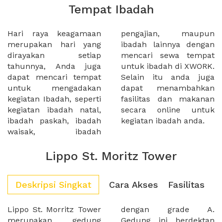
Tempat Ibadah
Hari raya keagamaan
pengajian, maupun
merupakan hari yang
ibadah lainnya dengan
dirayakan setiap
mencari sewa tempat
tahunnya, Anda juga
untuk ibadah di XWORK.
dapat mencari tempat
Selain itu anda juga
untuk mengadakan
dapat menambahkan
kegiatan Ibadah, seperti
fasilitas dan makanan
kegiatan ibadah natal,
secara online untuk
ibadah paskah, ibadah
kegiatan ibadah anda.
waisak, ibadah
Lippo St. Moritz Tower
Deskripsi Singkat
Cara Akses
Fasilitas
Lippo St. Morritz Tower
dengan grade A.
merupakan gedung
Gedung ini berdektan