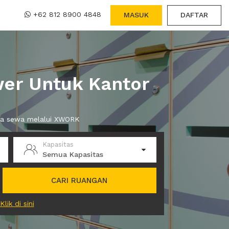
+62 812 8900 4848
MASUK
DAFTAR
wer Untuk Kantor
nda sewa melalui XWORK
Kapasitas
Semua Kapasitas
CARI RUANGAN
Klik di sini