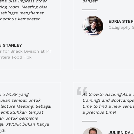
rena bisa impress other
banget!
ting room. Meeting bisa
a, sehingga menghemat
enembus kemacetan
EDRIA STEF
Calligraphy S
N STANLEY
 for Snack Division at PT
jahtera Food Tbk
si XWORK yang
At Growth Hacking Asia w
ukan tempat untuk
trainings and Bootcamps
lecture Meeting. Sebagai
time to find a new venu
 membutuhkan tempat
a precious time!
h untuk berbisnis
ge. XWORK bukan hanya
ya.
JULIEN DAL