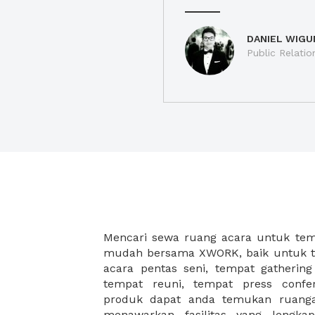
DANIEL WIGU
Public Relatio
Mencari sewa ruang acara untuk temp
dengan lokasi yang strategis akan 
mudah bersama XWORK, baik untuk t
sukses. Selain itu Anda juga 
acara pentas seni, tempat gathering
tambahan untuk acara Anda, sehing
tempat reuni, tempat press confe
menghemat tenaga dan waktu keti
produk dapat anda temukan ruan
menawarkan fasilitas yang lengka