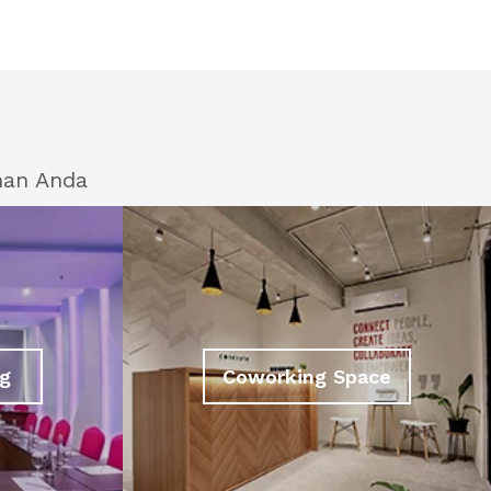
han Anda
g
Coworking Space