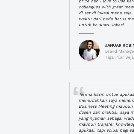
price dan I love to use ka
colleagues with great mee
di set di lokasi mana saj
waktu dari pada harus m
untuk ke suatu lokasi.
JANUAR ROBI
Brand Manager
Tiga Pilar Se
Terima kasih untuk aplika
memudahkan saya menem
Business Meeting maupun 
dosen dan praktisi, saya
yang nyaman sebagai wada
maupun transfer knowled
aplikasi, tapi solusi bagi sa