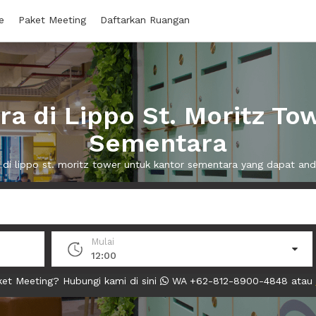
e
Paket Meeting
Daftarkan Ruangan
a di Lippo St. Moritz To
Sementara
a di lippo st. moritz tower untuk kantor sementara yang dapat a
Mulai
12:00
et Meeting? Hubungi kami di sini
WA +62-812-8900-4848 atau