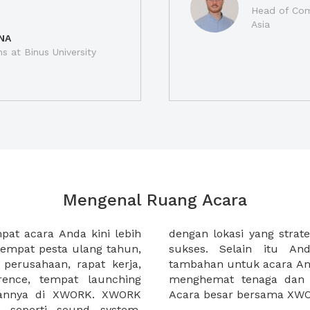
Head of Com
Asia
NA
ns at Binus University
Mengenal Ruang Acara
at acara Anda kini lebih
membuat acara anda makin
empat pesta ulang tahun,
dapat memesan makanan
 perusahaan, rapat kerja,
ga akan mempermudah dan
rence, tempat launching
ka merencanakan sebuah
gannya di XWORK. XWORK
Acara besar bersama XW
p seperti sound system,