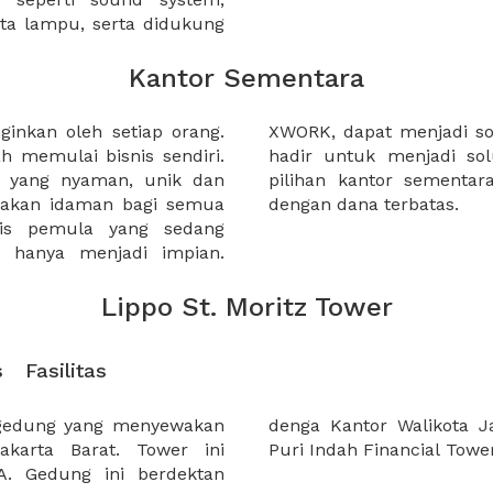
ata lampu, serta didukung
Kantor Sementara
inkan oleh setiap orang.
ahabat untuk anda. XWORK
h memulai bisnis sendiri.
alian, menawarkan banyak
or yang nyaman, unik dan
 pelaku industri kreatif
upakan idaman bagi semua
dengan dana terbatas.
nis pemula yang sedang
li hanya menjadi impian.
Lippo St. Moritz Tower
s
Fasilitas
 gedung yang menyewakan
, Lippo shoping mall dan
akarta Barat. Tower ini
Puri Indah Financial Tower
. Gedung ini berdektan