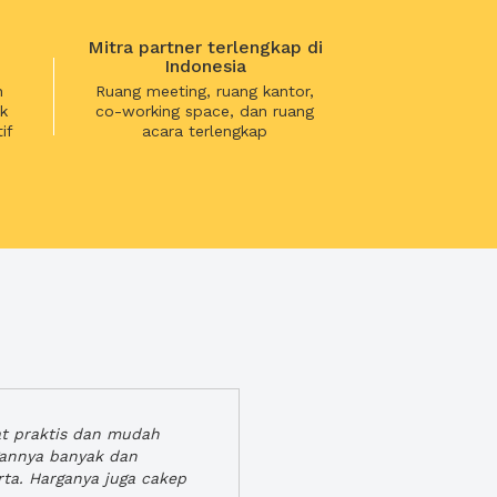
Mitra partner terlengkap di
Indonesia
n
Ruang meeting, ruang kantor,
k
co-working space, dan ruang
if
acara terlengkap
at praktis dan mudah
gannya banyak dan
rta. Harganya juga cakep