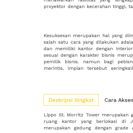
proyektor dengan kecerahan tinggi, t
Kesuksesan merupakan hal yang diing
XWORK, dapat menjadi solusi dan s
salah satu cara yang dilakukan adala
hadir untuk menjadi solusi bagi k
dan memiliki kantor dengan interi
pilihan kantor sementara untuk para
sesuai dengan karakter bisnis mer
pemilik bisnis. namun bagi pebis
merintis, impian tersebut seringka
Deskripsi Singkat
Cara Akse
Lippo St. Morritz Tower merupakan
denga Kantor Walikota Jakarta Barat
ruang kantor yang berlokasi di J
merupakan gedung dengan grade A