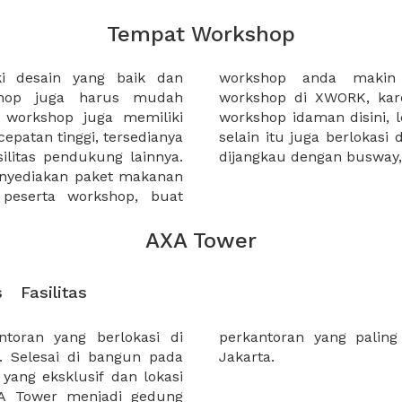
Tempat Workshop
ki desain yang baik dan
g dengan sewa tempat
shop juga harus mudah
dapat menemukan tempat
t workshop juga memiliki
an fasilitas dan makanan,
ecepatan tinggi, tersedianya
okasi strategis yang mudah
asilitas pendukung lainnya.
dijangkau dengan busway,
enyediakan paket makanan
 peserta workshop, buat
AXA Tower
s
Fasilitas
lokasi di
 bisnis di
n. Selesai di bangun pada
Jakarta.
 yang eksklusif dan lokasi
XA Tower menjadi gedung