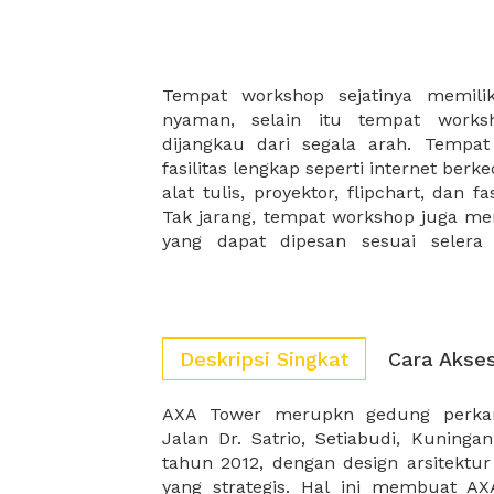
Tempat workshop sejatinya memili
workshop anda makin cemerlan
nyaman, selain itu tempat work
workshop di XWORK, karena Anda 
dijangkau dari segala arah. Tempa
workshop idaman disini, lengkap deng
fasilitas lengkap seperti internet berk
selain itu juga berlokasi di ratusan l
alat tulis, proyektor, flipchart, dan f
Tak jarang, tempat workshop juga m
yang dapat dipesan sesuai selera
Deskripsi Singkat
Cara Akse
AXA Tower merupkn gedung perkantoran yang ber
perkantoran yang paling diminati oleh para pelaku
Jalan Dr. Satrio, Setiabudi, Kuninga
tahun 2012, dengan design arsitektur
yang strategis. Hal ini membuat A