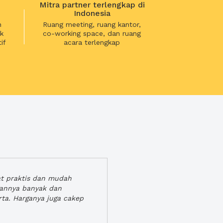
Mitra partner terlengkap di
Indonesia
n
Ruang meeting, ruang kantor,
k
co-working space, dan ruang
if
acara terlengkap
at praktis dan mudah
gannya banyak dan
rta. Harganya juga cakep