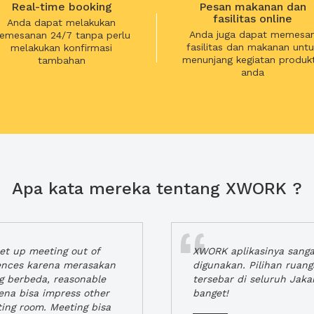
Real-time booking
Pesan makanan dan
fasilitas online
Anda dapat melakukan
Anda juga dapat memesa
emesanan 24/7 tanpa perlu
fasilitas dan makanan untu
melakukan konfirmasi
menunjang kegiatan produkt
tambahan
anda
Apa kata mereka tentang XWORK ?
t up meeting out of
XWORK aplikasinya sang
iences karena merasakan
digunakan. Pilihan ruan
ng berbeda, reasonable
tersebar di seluruh Jaka
rena bisa impress other
banget!
ting room. Meeting bisa