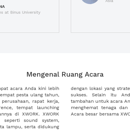
Asia
NA
ns at Binus University
Mengenal Ruang Acara
at acara Anda kini lebih
membuat acara anda makin
empat pesta ulang tahun,
dapat memesan makanan
 perusahaan, rapat kerja,
ga akan mempermudah dan
rence, tempat launching
ka merencanakan sebuah
gannya di XWORK. XWORK
Acara besar bersama XW
p seperti sound system,
ata lampu, serta didukung