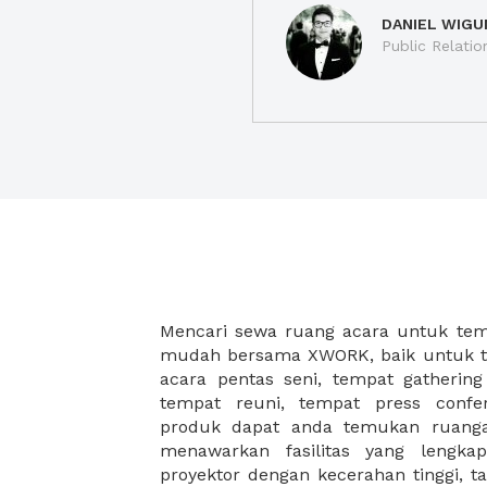
DANIEL WIGU
Public Relatio
Mencari sewa ruang acara untuk temp
dengan lokasi yang strategis akan 
mudah bersama XWORK, baik untuk t
sukses. Selain itu Anda juga 
acara pentas seni, tempat gathering
tambahan untuk acara Anda, sehing
tempat reuni, tempat press confe
menghemat tenaga dan waktu keti
produk dapat anda temukan ruan
menawarkan fasilitas yang lengka
proyektor dengan kecerahan tinggi, t