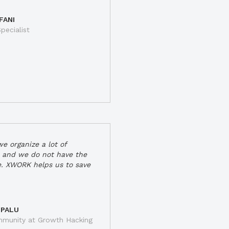
FANI
pecialist
e organize a lot of
 and we do not have the
e. XWORK helps us to save
 PALU
munity at Growth Hacking