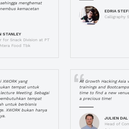
a, sehingga menghemat
enembus kemacetan
EDRIA STEF
Calligraphy S
N STANLEY
 for Snack Division at PT
jahtera Food Tbk
si XWORK yang
At Growth Hacking Asia w
ukan tempat untuk
trainings and Bootcamps
lecture Meeting. Sebagai
time to find a new venu
 membutuhkan tempat
a precious time!
h untuk berbisnis
ge. XWORK bukan hanya
ya.
JULIEN DAL
Head of Com