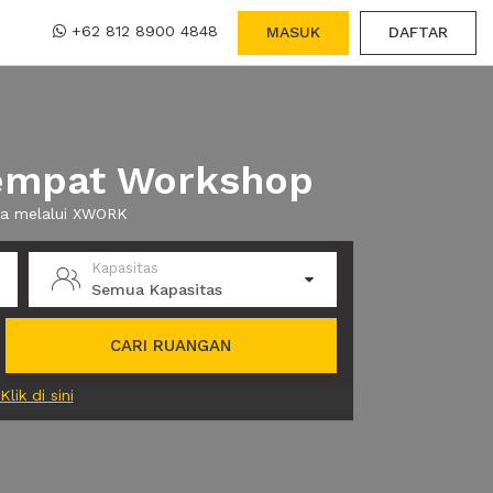
+62 812 8900 4848
MASUK
DAFTAR
Tempat Workshop
wa melalui XWORK
Kapasitas
Semua Kapasitas
CARI RUANGAN
Klik di sini