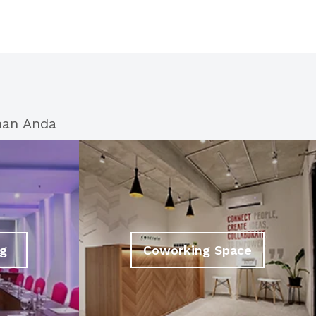
han Anda
g
Coworking Space