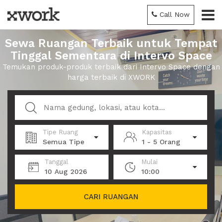
Call Now
Sewa Ruangan Terbaik untuk Tempat
Tinggal Sementara di Intervo Space
Temukan produk-produk terbaik dari Intervo Space dengan
harga terbaik di XWORK
Tipe Ruang
Kapasitas
Semua Tipe
1 - 5 Orang
Tanggal
Mulai
10 Aug 2026
10:00
CARI RUANGAN