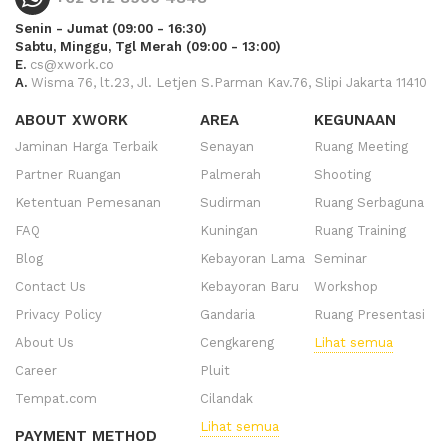
Senin - Jumat (09:00 - 16:30)
Sabtu, Minggu, Tgl Merah (09:00 - 13:00)
E.
cs@xwork.co
A.
Wisma 76, lt.23, Jl. Letjen S.Parman Kav.76, Slipi Jakarta 11410
ABOUT XWORK
AREA
KEGUNAAN
Jaminan Harga Terbaik
Senayan
Ruang Meeting
Partner Ruangan
Palmerah
Shooting
Ketentuan Pemesanan
Sudirman
Ruang Serbaguna
FAQ
Kuningan
Ruang Training
Blog
Kebayoran Lama
Seminar
Contact Us
Kebayoran Baru
Workshop
Privacy Policy
Gandaria
Ruang Presentasi
About Us
Cengkareng
Lihat semua
Career
Pluit
Tempat.com
Cilandak
Lihat semua
PAYMENT METHOD