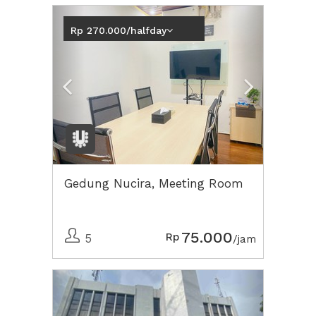
Previous
Next2
Rp 270.000/halfday
Gedung Nucira, Meeting Room
75.000
Rp
5
/jam
Previous
Next2