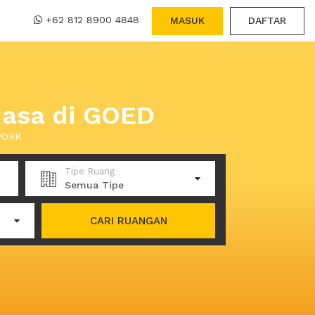
+62 812 8900 4848
MASUK
DAFTAR
uasa di GOED
XWORK
Tipe Ruang
Semua Tipe
CARI RUANGAN