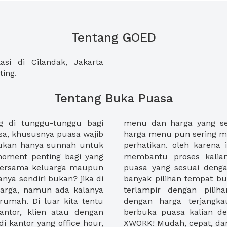
Tentang GOED
i di Cilandak, Jakarta
ing.
Tentang Buka Puasa
 di tunggu-tunggu bagi
dengan lokasi yang cozy,
a, khususnya puasa wajib
nting yang pertama kali di
bukan hanya sunnah untuk
 adanya XWORK kami dapat
oment penting bagi yang
emukan tempat berbuka
bersama keluarga maupun
alian. Di XWORK terdapat
nya sendiri bukan? jika di
ngan menu dan harga yang
uarga, namun ada kalanya
et untuk berbuka puasa
irumah. Di luar kita tentu
gu apa lagi! rencanakan
antor, klien atau dengan
n tempat buka puasa di
i kantor yang office hour,
XWORK! Mudah, cepat, dan