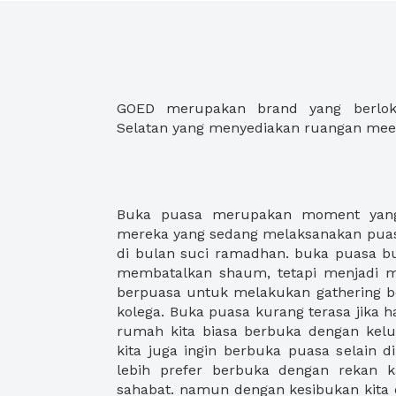
GOED merupakan brand yang berlokas
Selatan yang menyediakan ruangan meet
Buka puasa merupakan moment yang
menu dan harga yang sesuai. Tempat 
mereka yang sedang melaksanakan puas
harga menu pun sering menjadi point pe
di bulan suci ramadhan. buka puasa 
perhatikan. oleh karena itu, dengan
membatalkan shaum, tetapi menjadi m
membantu proses kalian untuk men
berpuasa untuk melakukan gathering 
puasa yang sesuai dengan keinginan k
kolega. Buka puasa kurang terasa jika ha
banyak pilihan tempat buka puasa de
rumah kita biasa berbuka dengan kel
terlampir dengan pilihan paket-pak
kita juga ingin berbuka puasa selain d
dengan harga terjangkau. nah, tung
lebih prefer berbuka dengan rekan k
berbuka puasa kalian dengan memesa
sahabat. namun dengan kesibukan kita d