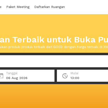
e
Paket Meeting
Daftarkan Ruangan
n Terbaik untuk Buka P
kan produk-produk terbaik dari GOED dengan harga terbaik di 
Tanggal
Mulai
06 Aug 2026
13:00