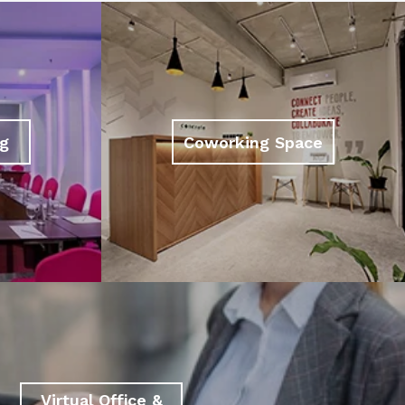
g
Coworking Space
Virtual Office &