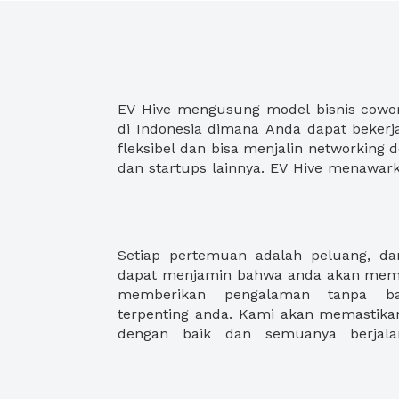
EV Hive mengusung model bisnis cowo
ruang kantor, maupun virtual office de
di Indonesia dimana Anda dapat bekerj
fleksibel dan bisa menjalin networking
dan startups lainnya. EV Hive menawar
Setiap pertemuan adalah peluang, d
memerlukan ruang pertemuan kecil u
dapat menjamin bahwa anda akan memb
berkapasitas hingga puluhan orang. 
memberikan pengalaman tanpa ba
ruang rapat mewah? anda akan men
terpenting anda. Kami akan memastika
dengan baik dan semuanya berjala