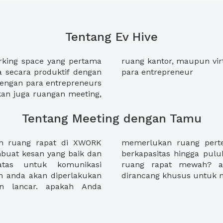
Tentang Ev Hive
rking space yang pertama
ngan harga terjangkau bagi
a secara produktif dengan
para entrepreneur
 dengan para entrepreneurs
kan juga ruangan meeting,
Tentang Meeting dengan Tamu
an ruang rapat di XWORK
ntuk empat orang, atau
uat kesan yang baik dan
Apakah anda membutuhkan
tas untuk komunikasi
emukan fasilitas yang
n anda akan diperlakukan
dirancang khusus untuk 
n lancar. apakah Anda