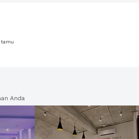
n tamu
han Anda