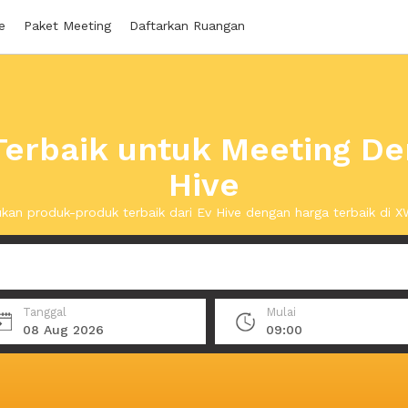
e
Paket Meeting
Daftarkan Ruangan
erbaik untuk Meeting De
Hive
kan produk-produk terbaik dari Ev Hive dengan harga terbaik di 
Tanggal
Mulai
08 Aug 2026
09:00