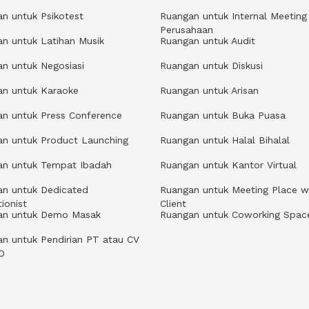
n untuk Psikotest
Ruangan untuk Internal Meeting
Perusahaan
n untuk Latihan Musik
Ruangan untuk Audit
n untuk Negosiasi
Ruangan untuk Diskusi
an untuk Karaoke
Ruangan untuk Arisan
n untuk Press Conference
Ruangan untuk Buka Puasa
an untuk Product Launching
Ruangan untuk Halal Bihalal
an untuk Tempat Ibadah
Ruangan untuk Kantor Virtual
an untuk Dedicated
Ruangan untuk Meeting Place w
ionist
Client
an untuk Demo Masak
Ruangan untuk Coworking Spac
n untuk Pendirian PT atau CV
O