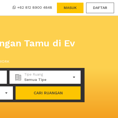
+62 812 8900 4848
MASUK
DAFTAR
ngan Tamu di Ev
XWORK
Tipe Ruang
Semua Tipe
CARI RUANGAN