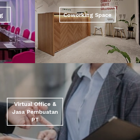
g
Coworking Space
Virtual Office &
Jasa Pembuatan
PT