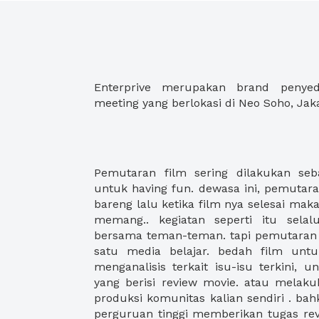
Enterprive merupakan brand penye
meeting yang berlokasi di Neo Soho, Jaka
Pemutaran film sering dilakukan seb
selesai diputar, kalian akan berdisku
untuk having fun. dewasa ini, pemutara
terhadap film yang telah diputar. l
bareng lalu ketika film nya selesai maka
melakukan pemutaran film untuk kegiat
memang.. kegiatan seperti itu selal
bioskop? terlalu banyak pengunjung
bersama teman-teman. tapi pemutaran 
mendapat seat yang berjauhan. fatau
satu media belajar. bedah film untu
bagus. tapi tentu akan banyak distructi
menganalisis terkait isu-isu terkini,
lovers yang suka banget nonton ber
yang berisi review movie. atau melaku
XWORK telah memberikan solusi.
produksi komunitas kalian sendiri . ba
kerjasama dengan 99 tempat yang sesua
perguruan tinggi memberikan tugas rev