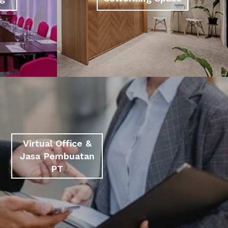
Virtual Office &
Jasa Pembuatan
PT