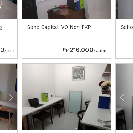
g
Soho Capital, VO Non PKP
Soho
00
216.000
Rp
/jam
/bulan
Next2
Pre