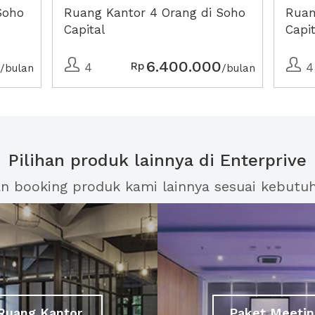
Soho
Ruang Kantor 4 Orang di Soho
Ruan
Capital
Capit
6.400.000
Rp
4
4
/bulan
/bulan
Pilihan produk lainnya di Enterprive
an booking produk kami lainnya sesuai kebutu
Ruang Kantor
Paket Meetin