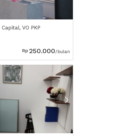
 Capital, VO PKP
250.000
Rp
/bulan
vious
Next2