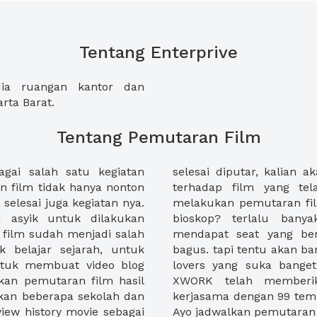
Tentang Enterprive
dia ruangan kantor dan
rta Barat.
Tentang Pemutaran Film
agai salah satu kegiatan
si atau memberikan review
n film tidak hanya nonton
alu dimana kalian biasa
 selesai juga kegiatan nya.
an-kegiatan tersebut? di
u asyik untuk dilakukan
 lain, belum lagi kita
film sudah menjadi salah
 di rumah? ok... pilihan
k belajar sejarah, untuk
on. nah untuk kalian movie
 untuk membuat video blog
jamaah sama temen2 nih.
kan pemutaran film hasil
 kami telah membangun
hkan beberapa sekolah dan
i dengan pemutaran film.
iew history movie sebagai
Ayo jadwalkan pemutaran 