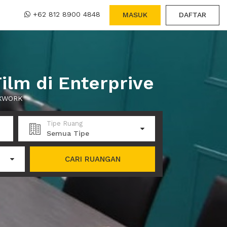
+62 812 8900 4848
MASUK
DAFTAR
lm di Enterprive
i XWORK
Tipe Ruang
Semua Tipe
CARI RUANGAN