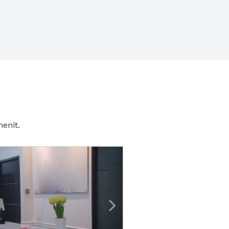
enit.
vious
Next2