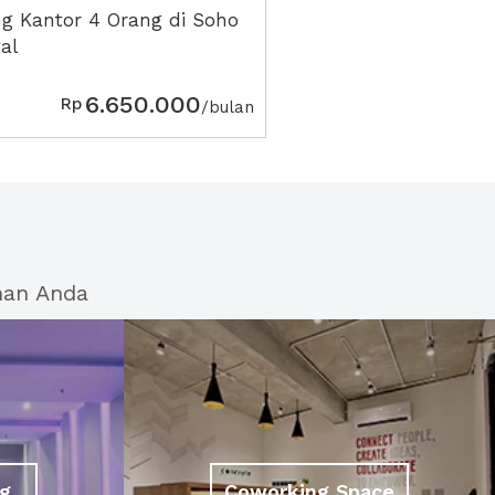
g Kantor 4 Orang di Soho
al
6.650.000
Rp
/bulan
han Anda
g
Coworking Space