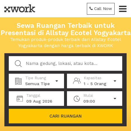
Call Now
Sewa Ruangan Terbaik untuk
Presentasi di Allstay Ecotel Yogyakarta
Temukan produk-produk terbaik dari Allstay Ecotel
Yogyakarta dengan harga terbaik di XWORK
Tipe Ruang
Kapasitas
Semua Tipe
1 - 5 Orang
Tanggal
Mulai
09 Aug 2026
09:00
CARI RUANGAN