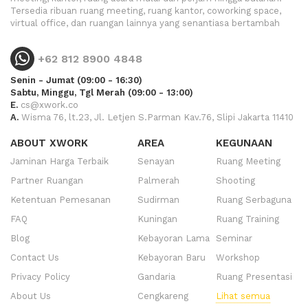
Tersedia ribuan ruang meeting, ruang kantor, coworking space,
virtual office, dan ruangan lainnya yang senantiasa bertambah
+62 812 8900 4848
Senin - Jumat (09:00 - 16:30)
Sabtu, Minggu, Tgl Merah (09:00 - 13:00)
E.
cs@xwork.co
A.
Wisma 76, lt.23, Jl. Letjen S.Parman Kav.76, Slipi Jakarta 11410
ABOUT XWORK
AREA
KEGUNAAN
Jaminan Harga Terbaik
Senayan
Ruang Meeting
Partner Ruangan
Palmerah
Shooting
Ketentuan Pemesanan
Sudirman
Ruang Serbaguna
FAQ
Kuningan
Ruang Training
Blog
Kebayoran Lama
Seminar
Contact Us
Kebayoran Baru
Workshop
Privacy Policy
Gandaria
Ruang Presentasi
About Us
Cengkareng
Lihat semua