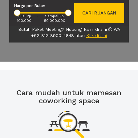
Harga per Bulan
CARI RUANGAN
Mulai Rp.
-
Sampai Rp.
100.000
50.000.000
Butuh Paket Meeting? Hubungi kami di sini
WA
+62-812-8900-4848 atau
Klik di sini
Cara mudah untuk memesan
coworking space