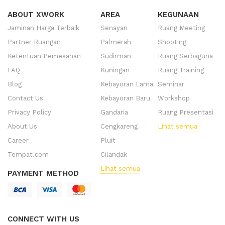
ABOUT XWORK
AREA
KEGUNAAN
Jaminan Harga Terbaik
Senayan
Ruang Meeting
Partner Ruangan
Palmerah
Shooting
Ketentuan Pemesanan
Sudirman
Ruang Serbaguna
FAQ
Kuningan
Ruang Training
Blog
Kebayoran Lama
Seminar
Contact Us
Kebayoran Baru
Workshop
Privacy Policy
Gandaria
Ruang Presentasi
About Us
Cengkareng
Lihat semua
Career
Pluit
Tempat.com
Cilandak
Lihat semua
PAYMENT METHOD
CONNECT WITH US