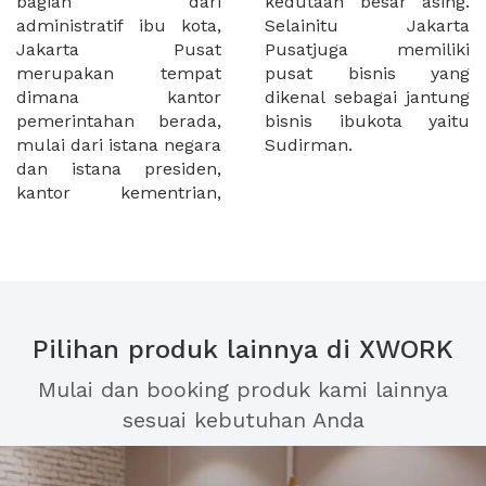
bagian dari
kedutaan besar asing.
administratif ibu kota,
Selainitu Jakarta
Jakarta Pusat
Pusatjuga memiliki
merupakan tempat
pusat bisnis yang
dimana kantor
dikenal sebagai jantung
pemerintahan berada,
bisnis ibukota yaitu
mulai dari istana negara
Sudirman.
dan istana presiden,
kantor kementrian,
Pilihan produk lainnya di XWORK
Mulai dan booking produk kami lainnya
sesuai kebutuhan Anda