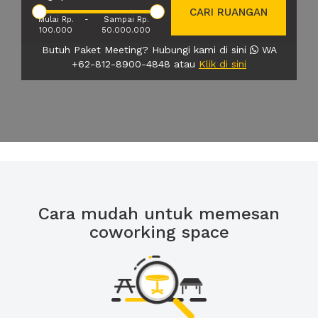
CARI RUANGAN
Mulai Rp.
-
Sampai Rp.
100.000
50.000.000
Butuh Paket Meeting? Hubungi kami di sini
WA
+62-812-8900-4848 atau
Klik di sini
Cara mudah untuk memesan
coworking space