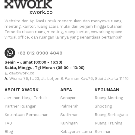
xwork.co
Website dan Aplikasi untuk menemukan dan menyewa ruang
meeting, kantor, ruang acara mulai dari perjam hingga bulanan.
Tersedia ribuan ruang meeting, ruang kantor, coworking space,
virtual office, dan ruangan lainnya yang senantiasa bertambah
+62 812 8900 4848
Senin - Jumat (09:00 - 16:30)
Sabtu, Minggu, Tgl Merah (09:00 - 13:00)
E.
cs@xwork.co
A.
Wisma 76, lt.23, Jl. Letjen S.Parman Kav.76, Slipi Jakarta 11410
ABOUT XWORK
AREA
KEGUNAAN
Jaminan Harga Terbaik
Senayan
Ruang Meeting
Partner Ruangan
Palmerah
Shooting
Ketentuan Pemesanan
Sudirman
Ruang Serbaguna
FAQ
Kuningan
Ruang Training
Blog
Kebayoran Lama
Seminar