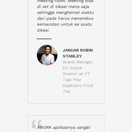
meeting room. Meeting bisa
di set di lokasi mana saja,
sehingga menghemat waktu
dari pada harus menembus
kemacetan untuk ke suatu
lokasi.
JANUAR ROBIN
STANLEY
Brand Manager
for Snack
Division at PT
Tiga Pilar
Sejahtera Food
Tbk
XWORK aplikasinya sangat