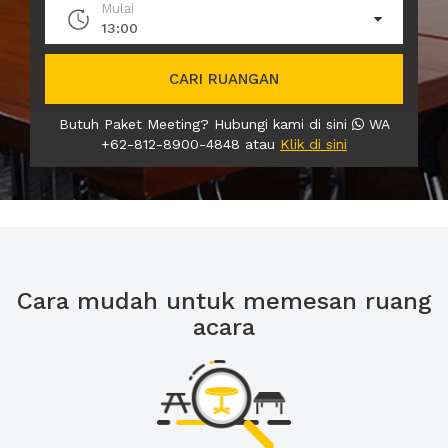
Mulai
13:00
CARI RUANGAN
Butuh Paket Meeting? Hubungi kami di sini
WA
+62-812-8900-4848 atau
Klik di sini
Cara mudah untuk memesan ruang
acara