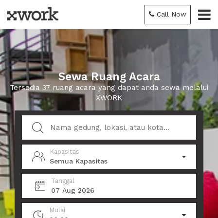
Call Now
Sewa Ruang Acara
Tersedia 37 ruang acara yang dapat anda sewa melalui
XWORK
Kapasitas
Semua Kapasitas
Tanggal
07 Aug 2026
Mulai