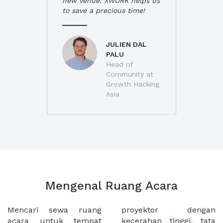
new venue. XWORK helps us
to save a precious time!
JULIEN DAL
PALU
Head of
Community at
Growth Hacking
Asia
Mengenal Ruang Acara
Mencari sewa ruang
proyektor dengan
acara untuk tempat
kecerahan tinggi, tata