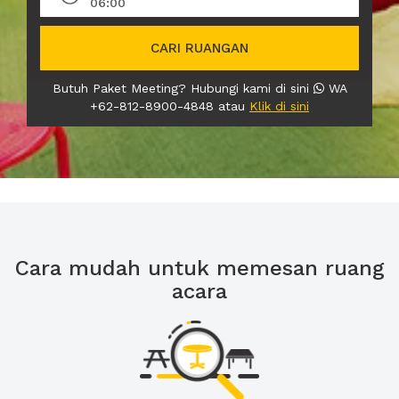
06:00
CARI RUANGAN
Butuh Paket Meeting? Hubungi kami di sini
WA
+62-812-8900-4848 atau
Klik di sini
Cara mudah untuk memesan ruang
acara