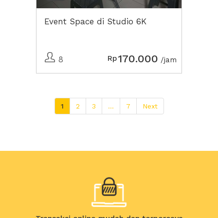
Event Space di Studio 6K
170.000
Rp
8
/jam
1
2
3
...
7
Next