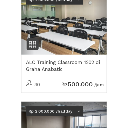
ALC Training Classroom 1202 di
Graha Anabatic
500.000
Rp
30
/jam
Previous
Next2
Rp 2.000.000 /halfday