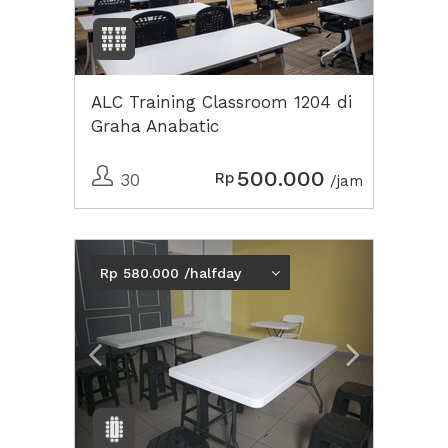
ALC Training Classroom 1204 di
Graha Anabatic
500.000
Rp
30
/jam
Previous
Next2
Rp 580.000 /halfday