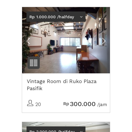
Previous
Next2
Rp 1.000.000 /halfday
Vintage Room di Ruko Plaza
Pasifik
300.000
Rp
20
/jam
Previous
Next2
Rp 2.000.000 /halfday