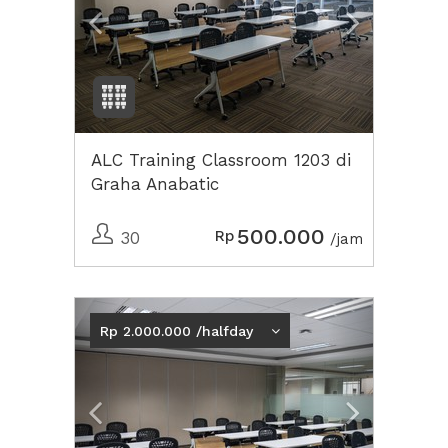
ALC Training Classroom 1203 di
Graha Anabatic
500.000
Rp
30
/jam
Previous
Next2
Rp 2.000.000 /halfday