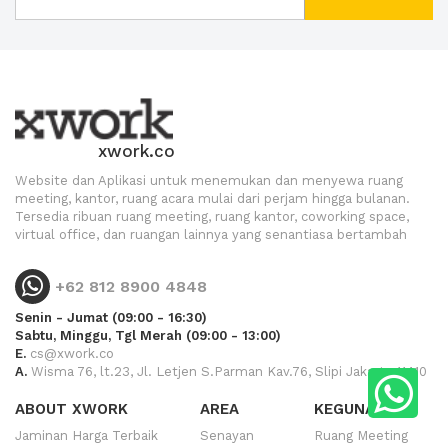
xwork.co
Website dan Aplikasi untuk menemukan dan menyewa ruang
meeting, kantor, ruang acara mulai dari perjam hingga bulanan.
Tersedia ribuan ruang meeting, ruang kantor, coworking space,
virtual office, dan ruangan lainnya yang senantiasa bertambah
+62 812 8900 4848
Senin - Jumat (09:00 - 16:30)
Sabtu, Minggu, Tgl Merah (09:00 - 13:00)
E.
cs@xwork.co
A.
Wisma 76, lt.23, Jl. Letjen S.Parman Kav.76, Slipi Jakarta 11410
ABOUT XWORK
AREA
KEGUNAAN
Jaminan Harga Terbaik
Senayan
Ruang Meeting