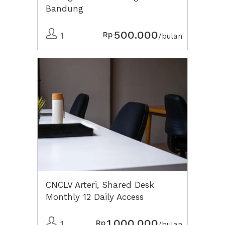
Bandung
500.000
Rp
1
/bulan
CNCLV Arteri, Shared Desk
Monthly 12 Daily Access
1.000.000
Rp
1
/bulan