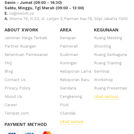
Senin - Jumat (09:00 - 16:30)
Sabtu, Minggu, Tgl Merah (09:00 - 13:00)
E.
cs@xwork.co
A.
Wisma 76, lt.23, Jl. Letjen S.Parman Kav.76, Slipi Jakarta 11410
ABOUT XWORK
AREA
KEGUNAAN
Jaminan Harga Terbaik
Senayan
Ruang Meeting
Partner Ruangan
Palmerah
Shooting
Ketentuan Pemesanan
Sudirman
Ruang Serbaguna
FAQ
Kuningan
Ruang Training
Blog
Kebayoran Lama
Seminar
Contact Us
Kebayoran Baru
Workshop
Privacy Policy
Gandaria
Ruang Presentasi
About Us
Cengkareng
Lihat semua
Career
Pluit
Tempat.com
Cilandak
Lihat semua
PAYMENT METHOD