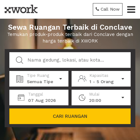
Call Now
Sewa Ruangan Terbaik di Conclave
Temukan produk-produk terbaik dari Conclave dengan
harga terbaik di XWORK
Tipe Ruang
Kapasitas
Semua Tipe
1 - 5 Orang
Tanggal
Mulai
07 Aug 2026
20:00
CARI RUANGAN