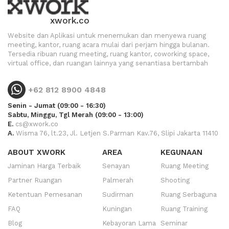
xwork.co
Website dan Aplikasi untuk menemukan dan menyewa ruang
meeting, kantor, ruang acara mulai dari perjam hingga bulanan.
Tersedia ribuan ruang meeting, ruang kantor, coworking space,
virtual office, dan ruangan lainnya yang senantiasa bertambah
+62 812 8900 4848
Senin - Jumat (09:00 - 16:30)
Sabtu, Minggu, Tgl Merah (09:00 - 13:00)
E.
cs@xwork.co
A.
Wisma 76, lt.23, Jl. Letjen S.Parman Kav.76, Slipi Jakarta 11410
ABOUT XWORK
AREA
KEGUNAAN
Jaminan Harga Terbaik
Senayan
Ruang Meeting
Partner Ruangan
Palmerah
Shooting
Ketentuan Pemesanan
Sudirman
Ruang Serbaguna
FAQ
Kuningan
Ruang Training
Blog
Kebayoran Lama
Seminar