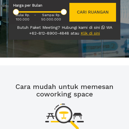
Harga per Bulan
CARI RUANGAN
Mulai Rp.
-
Sampai Rp.
100.000
50.000.000
Butuh Paket Meeting? Hubungi kami di sini
WA
+62-812-8900-4848 atau
Klik di sini
Cara mudah untuk memesan
coworking space