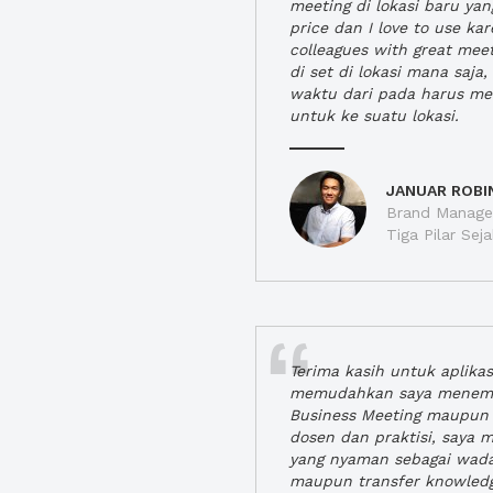
meeting di lokasi baru ya
price dan I love to use ka
colleagues with great mee
di set di lokasi mana saj
waktu dari pada harus m
untuk ke suatu lokasi.
JANUAR ROBI
Brand Manager
Tiga Pilar Se
Terima kasih untuk aplika
memudahkan saya menem
Business Meeting maupun 
dosen dan praktisi, saya
yang nyaman sebagai wada
maupun transfer knowled