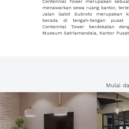
Centennial Tower merupakan sebu
dan Beer Garden BSD. Posisi ini men
menawarkan sewa ruang kantor, terlet
menjadikan gedung yang cocok bagi 
Jalan Gatot Subroto merupakan ka
kantor yang ideal atau ruangan un
berada di tengah-tengan pusat 
Centennial Tower berdekatan den
Museum Satriamandala, Kantor Pusat 
Mulai d