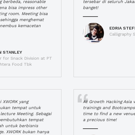
ng berbeda, reasonable
tersebar di seluruh Jaka
rena bisa impress other
banget!
ting room. Meeting bisa
a, sehingga menghemat
enembus kemacetan
EDRIA STEF
Calligraphy S
N STANLEY
 for Snack Division at PT
jahtera Food Tbk
si XWORK yang
At Growth Hacking Asia w
ukan tempat untuk
trainings and Bootcamps
lecture Meeting. Sebagai
time to find a new venu
 membutuhkan tempat
a precious time!
h untuk berbisnis
ge. XWORK bukan hanya