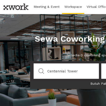
Meeting & Event
Workspace
Virtual Offic
Sewa Coworking 
Tersedia 0 coworking sp
Butuh Pak