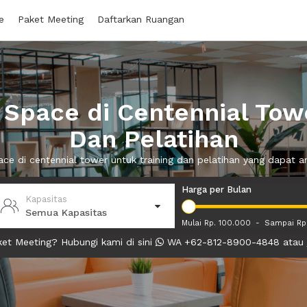
e
Paket Meeting
Daftarkan Ruangan
Space di Centennial Towe
Dan Pelatihan
ace di centennial tower untuk training dan pelatihan yang dapat
Harga per Bulan
Kapasitas
Semua Kapasitas
Mulai Rp. 100.000
-
Sampai Rp
et Meeting? Hubungi kami di sini
WA +62-812-8900-4848 atau