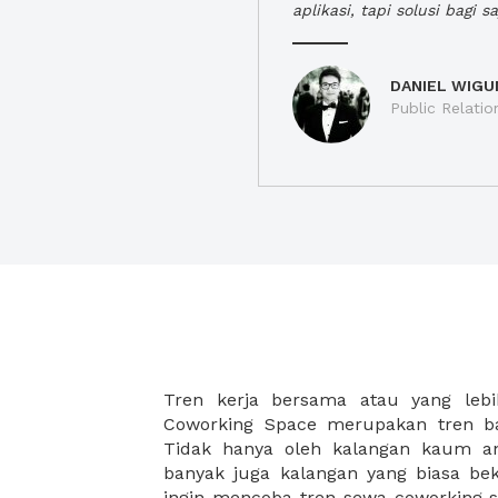
aplikasi, tapi solusi bagi sa
DANIEL WIGU
Public Relatio
Tren kerja bersama atau yang lebi
strategis, yang tersebar di berbagai
Coworking Space merupakan tren ba
membantu para wirausaha muda bek
Tidak hanya oleh kalangan kaum 
karena harga yang ditawarkan sang
banyak juga kalangan yang biasa beke
disesuaikan dengan budget masing-
ingin mencoba tren sewa coworking s
coworking space di XWORK akan