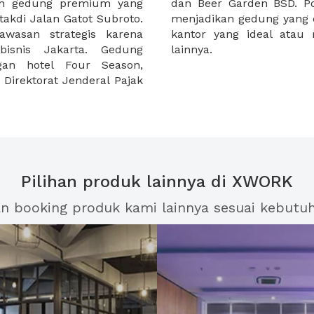
ah gedung premium yang
jadikan Centennial Tower
akdi Jalan Gatot Subroto.
Anda yang sedang mencari
wasan strategis karena
tuk kegiatan bisnis Anda
bisnis Jakarta. Gedung
lainnya.
gan hotel Four Season,
Direktorat Jenderal Pajak
Pilihan produk lainnya di XWORK
an booking produk kami lainnya sesuai kebutu