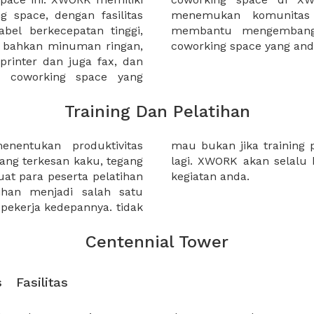
 space, dengan fasilitas
gan bisnis yang dapat
bel berkecepatan tinggi,
Anda ketika bekerja di
n bahkan minuman ringan,
coworking space yang an
 printer dan juga fax, dan
a coworking space yang
Training Dan Pelatihan
nentukan produktivitas
anda berkesan biasa saja?
yang terkesan kaku, tegang
ai solusi untuk kebutuhan
 para peserta pelatihan
kegiatan anda.
han menjadi salah satu
pekerja kedepannya. tidak
Centennial Tower
s
Fasilitas