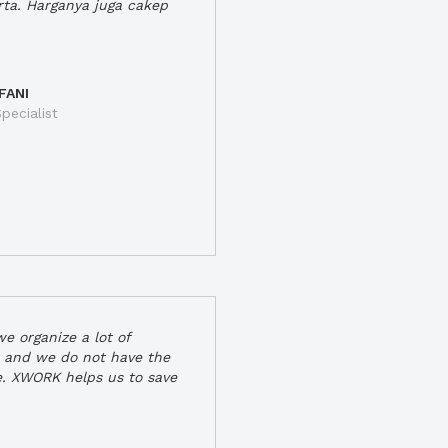
rta. Harganya juga cakep
FANI
pecialist
e organize a lot of
 and we do not have the
e. XWORK helps us to save