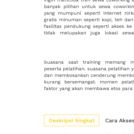
banyak pilihan untuk sewa coworking
menemukan komunitas atau jarin
yang mumpuni seperti internet nirka
membantu mengembangkan bisnis 
gratis minuman seperti kopi, teh da
fasilitas pendukung seperti akses ke
tidak melupakan juga lokasi sew
Suasana saat training memang me
mau bukan jika training perusahaan 
peserta pelatihan. suasana pelatihan 
lagi. XWORK akan selalu hadir sebag
dan membosankan cenderung membuat
kurang bersemangat. momen pelati
faktor yang akan membawa etos para 
Deskripsi Singkat
Cara Akse