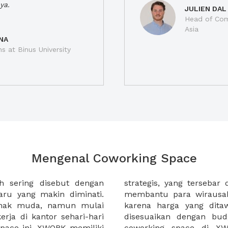
ya.
JULIEN DAL
Head of Com
Asia
NA
ns at Binus University
Mengenal Coworking Space
h sering disebut dengan
 kota di Indonesia. XWORK
ru yang makin diminati.
erja di coworking space
anak muda, namun mulai
at terjangkau dan dapat
rja di kantor sehari-hari
masing. Selain itu sewa
pace ini. XWORK memiliki
 membantu Anda untuk