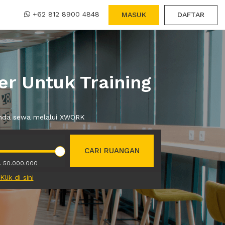
+62 812 8900 4848
MASUK
DAFTAR
r Untuk Training
 anda sewa melalui XWORK
CARI RUANGAN
. 50.000.000
Klik di sini