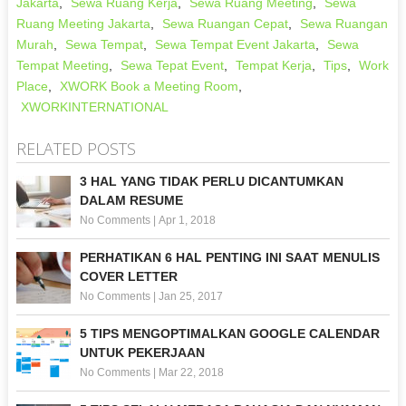
Jakarta
,
Sewa Ruang Kerja
,
Sewa Ruang Meeting
,
Sewa
Ruang Meeting Jakarta
,
Sewa Ruangan Cepat
,
Sewa Ruangan
Murah
,
Sewa Tempat
,
Sewa Tempat Event Jakarta
,
Sewa
Tempat Meeting
,
Sewa Tepat Event
,
Tempat Kerja
,
Tips
,
Work
Place
,
XWORK Book a Meeting Room
,
XWORKINTERNATIONAL
RELATED POSTS
3 HAL YANG TIDAK PERLU DICANTUMKAN
DALAM RESUME
No Comments
|
Apr 1, 2018
PERHATIKAN 6 HAL PENTING INI SAAT MENULIS
COVER LETTER
No Comments
|
Jan 25, 2017
5 TIPS MENGOPTIMALKAN GOOGLE CALENDAR
UNTUK PEKERJAAN
No Comments
|
Mar 22, 2018