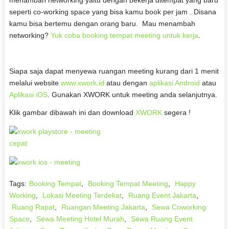
menambah networking yaitu dengan bekerja ditempat yang baru
seperti co-working space yang bisa kamu book per jam . Disana
kamu bisa bertemu dengan orang baru. Mau menambah
networking?
Yuk coba booking tempat meeting untuk kerja
.
Siapa saja dapat menyewa ruangan meeting kurang dari 1 menit
melalui website
www.xwork.id
atau dengan
aplikasi Android
atau
Aplikasi iOS
. Gunakan XWORK untuk meeting anda selanjutnya.
Klik gambar dibawah ini dan download
XWORK
segera !
Tags:
Booking Tempat
,
Booking Tempat Meeting
,
Happy
Working
,
Lokasi Meeting Terdekat
,
Ruang Event Jakarta
,
Ruang Rapat
,
Ruangan Meeting Jakarta
,
Sewa Coworking
Space
,
Sewa Meeting Hotel Murah
,
Sewa Ruang Event