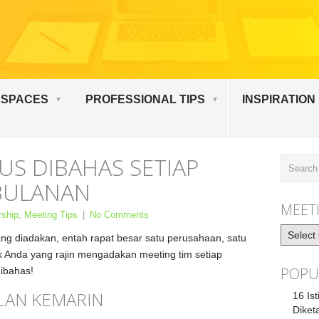
 SPACES
PROFESSIONAL TIPS
INSPIRATION
US DIBAHAS SETIAP
BULANAN
MEETI
rship
,
Meeting Tips
|
No Comments
Meeting
ang diadakan, entah rapat besar satu perusahaan, satu
Artikel
tuk Anda yang rajin mengadakan meeting tim setiap
POPU
dibahas!
ULAN KEMARIN
16 Is
Diket