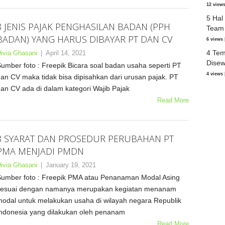
12 view
5 Hal
8 JENIS PAJAK PENGHASILAN BADAN (PPH
Team
BADAN) YANG HARUS DIBAYAR PT DAN CV
6 views
4 Tem
ivia Ghasani
|
April 14, 2021
Dise
umber foto : Freepik Bicara soal badan usaha seperti PT
4 views
an CV maka tidak bisa dipisahkan dari urusan pajak. PT
an CV ada di dalam kategori Wajib Pajak
Read More
8 SYARAT DAN PROSEDUR PERUBAHAN PT
PMA MENJADI PMDN
ivia Ghasani
|
January 19, 2021
umber foto : Freepik PMA atau Penanaman Modal Asing
sesuai dengan namanya merupakan kegiatan menanam
odal untuk melakukan usaha di wilayah negara Republik
ndonesia yang dilakukan oleh penanam
Read More