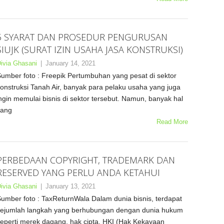
5 SYARAT DAN PROSEDUR PENGURUSAN
SIUJK (SURAT IZIN USAHA JASA KONSTRUKSI)
ivia Ghasani
|
January 14, 2021
umber foto : Freepik Pertumbuhan yang pesat di sektor
onstruksi Tanah Air, banyak para pelaku usaha yang juga
ngin memulai bisnis di sektor tersebut. Namun, banyak hal
yang
Read More
PERBEDAAN COPYRIGHT, TRADEMARK DAN
RESERVED YANG PERLU ANDA KETAHUI
ivia Ghasani
|
January 13, 2021
umber foto : TaxReturnWala Dalam dunia bisnis, terdapat
ejumlah langkah yang berhubungan dengan dunia hukum
eperti merek dagang, hak cipta, HKI (Hak Kekayaan