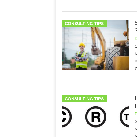
CONSULTING TIPS
D
S
k
i
CONSULTING TIPS
D
S
s
s