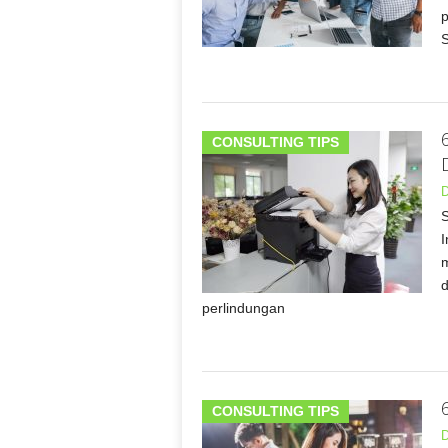
p
CONSULTING TIPS
D
S
I
m
d
perlindungan
CONSULTING TIPS
D