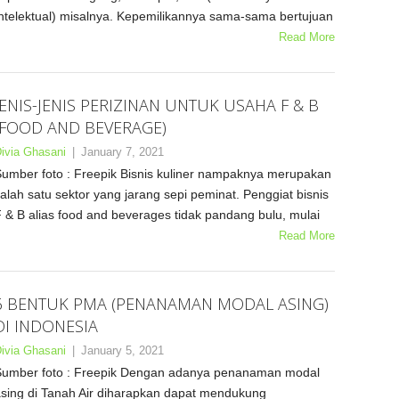
ntelektual) misalnya. Kepemilikannya sama-sama bertujuan
Read More
JENIS-JENIS PERIZINAN UNTUK USAHA F & B
(FOOD AND BEVERAGE)
ivia Ghasani
|
January 7, 2021
umber foto : Freepik Bisnis kuliner nampaknya merupakan
alah satu sektor yang jarang sepi peminat. Penggiat bisnis
 & B alias food and beverages tidak pandang bulu, mulai
Read More
6 BENTUK PMA (PENANAMAN MODAL ASING)
DI INDONESIA
ivia Ghasani
|
January 5, 2021
umber foto : Freepik Dengan adanya penanaman modal
sing di Tanah Air diharapkan dapat mendukung