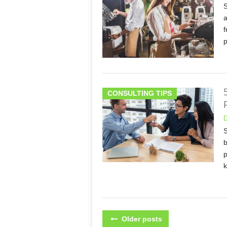
S
a
f
CONSULTING TIPS
D
S
b
p
k
POSTS
Older posts