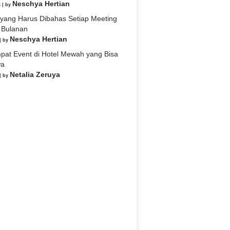
Neschya Hertian
s
|
by
 yang Harus Dibahas Setiap Meeting
 Bulanan
Neschya Hertian
|
by
pat Event di Hotel Mewah yang Bisa
wa
Netalia Zeruya
|
by