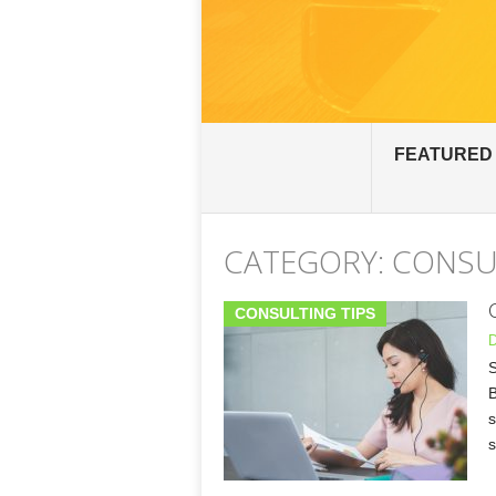
FEATURED
CATEGORY: CONSU
CONSULTING TIPS
D
S
B
s
s