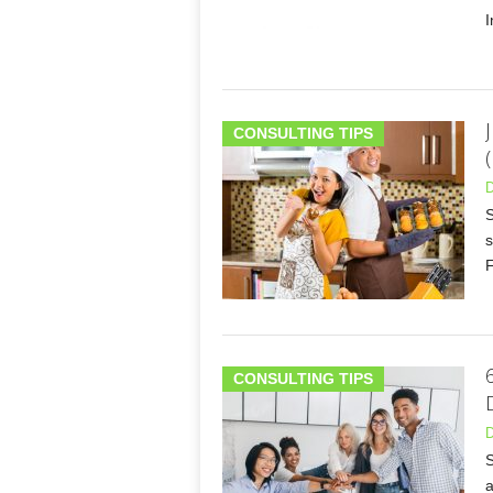
I
CONSULTING TIPS
D
S
s
F
CONSULTING TIPS
D
S
a