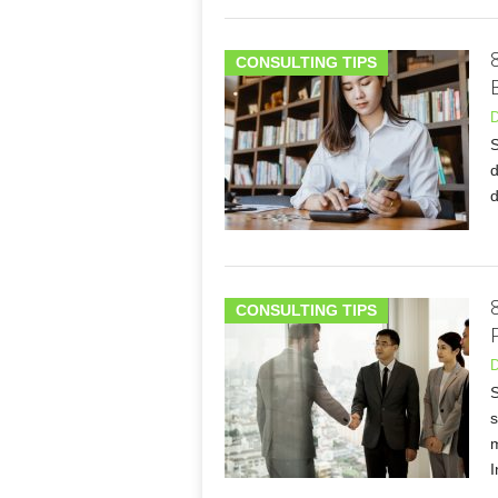
CONSULTING TIPS
D
S
d
d
CONSULTING TIPS
D
S
m
I