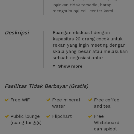
inginkan tidak tersedia, harap
menghubungi call center kami
Deskripsi
Ruangan eksklusif dengan
kapasitas 20 orang cocok untuk
rekan yang ingin meeting dengan
skala yang besar atau melakukan
sebuah negosiasi antar-
perusahaan yang harus membawa
Show more
banyak orang, ruangan ini berada
di gedung Sahid Sudirman Center
yang terletak di daerah Karet,
Fasilitas Tidak Berbayar (Gratis)
Jakarta Selatan. Dengan desain
premium dan elegan akan
Free WiFi
Free mineral
Free coffee
membuat anda menikmati
water
and tea
pekerjaan sebagai profesional di
tengan padatnya kota Jakarta.
Public lounge
Flipchart
Free
Terletak di pusat perkantoran
(ruang tunggu)
Whiteboard
terbesar di Jakarta, menjadikan
dan spidol
ruangan ini dekat dengan berbagai