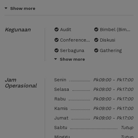
Free Projector
gedung perkantoran seperti
Show more
Permata Bank, Mayapada Tower I,
Astra International Building.
Ruangan meeting sudah dilengkapi
Kegunaan
Audit
Bimbel (Bimbingan Belajar)
gratis WiFi, air mineral, dan papan
tulis. Cocok untuk: Ruang Diskusi,
Conference Call
Diskusi
Ruang Interview, Ruang Audit,
Serbaguna
Gathering
Tempat Konsultasi, Meeting
perusahaan, Tempat Negosiasi,
Show more
Interview
Kantor Sementara
Ruang Presentasi, Ruang Kerja.
Konsultasi
Meeting dengan Tamu
Jam
Senin
Pk09:00 - Pk17:00
Negosiasi
Pemutaran Film
Operasional
Selasa
Pk09:00 - Pk17:00
Shooting
Presentasi
Rabu
Pk09:00 - Pk17:00
Training dan Pelatihan
Tempat Workshop
Kamis
Pk09:00 - Pk17:00
Tempat Seminar
Jumat
Pk09:00 - Pk17:00
Sabtu
Tutup
Minggu
Tutup