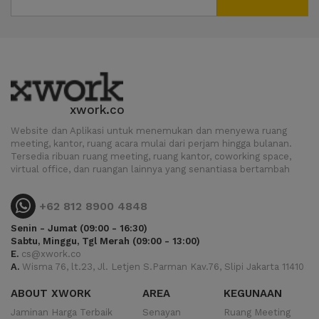
xwork.co
Website dan Aplikasi untuk menemukan dan menyewa ruang
meeting, kantor, ruang acara mulai dari perjam hingga bulanan.
Tersedia ribuan ruang meeting, ruang kantor, coworking space,
virtual office, dan ruangan lainnya yang senantiasa bertambah
+62 812 8900 4848
Senin - Jumat (09:00 - 16:30)
Sabtu, Minggu, Tgl Merah (09:00 - 13:00)
E.
cs@xwork.co
A.
Wisma 76, lt.23, Jl. Letjen S.Parman Kav.76, Slipi Jakarta 11410
ABOUT XWORK
AREA
KEGUNAAN
Jaminan Harga Terbaik
Senayan
Ruang Meeting