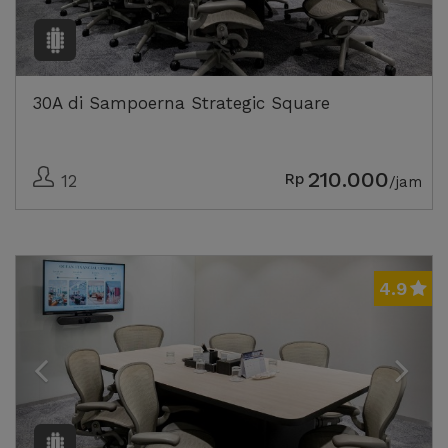
30A di Sampoerna Strategic Square
210.000
Rp
12
/jam
Previous
Next
4.9