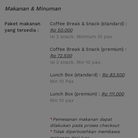
Mayapada Tower, Da Vinci Tower
Makanan & Minuman
dan Sudirman Plaza.
Akses mudah dari halte
Paket makanan
Coffee Break & Snack (standard) :
TransJakarta Setiabudi atau Karet
yang tersedia :
Rp 50.000
Isi 2 snack. Minimum 10 pax
Akses Stasiun terdekat adalah
Stasiun Sudirman, dan dapat di
Coffee Break & Snack (premium) :
lanjutkan dengan Taksi
Rp 72.500
Masuk lewat lobby utama, titipkan
Isi 3 snack. Min 10 pax.
KTP Anda di resepsionis dan naik
lift ke lantai 56
Lunch Box (standard) :
Rp 83.500
Min 10 Pax
Tunjukan email konfirmasi booking
ruangan via XWORK setiba di
Lunch Box (premium) :
Rp 111.000
lokasi
Min 10 pax
*
Pemesanan makanan dapat
dilakukan pada proses checkout
*
Tidak diperbolehkan membawa
makanan dari luar