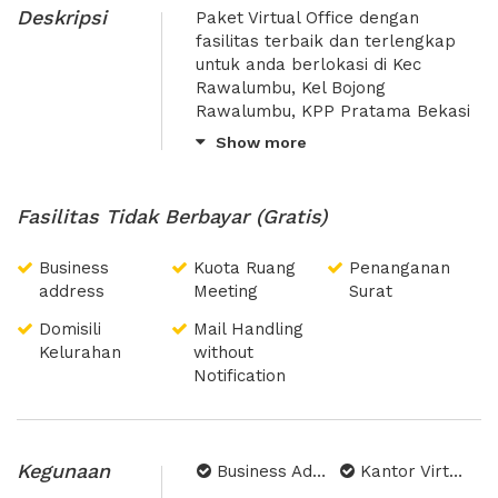
Deskripsi
Paket Virtual Office dengan
fasilitas terbaik dan terlengkap
untuk anda berlokasi di Kec
Rawalumbu, Kel Bojong
Rawalumbu, KPP Pratama Bekasi
Utara dilengkapi dengan fasilitas
Show more
Alamat Bisnis, Mailhandling, Kuota
Ruangan Meeting 4h/month,
Domisili Gedung, Domisili
Fasilitas Tidak Berbayar (Gratis)
Kelurahan
Business
Kuota Ruang
Penanganan
address
Meeting
Surat
Domisili
Mail Handling
Kelurahan
without
Notification
Kegunaan
Business Address
Kantor Virtual