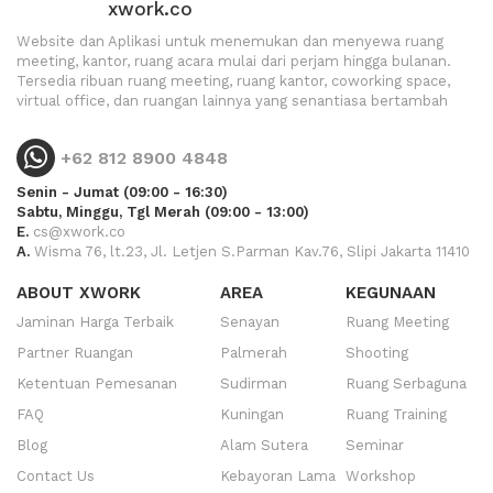
xwork.co
Website dan Aplikasi untuk menemukan dan menyewa ruang
meeting, kantor, ruang acara mulai dari perjam hingga bulanan.
Tersedia ribuan ruang meeting, ruang kantor, coworking space,
virtual office, dan ruangan lainnya yang senantiasa bertambah
+62 812 8900 4848
Senin - Jumat (09:00 - 16:30)
Sabtu, Minggu, Tgl Merah (09:00 - 13:00)
E.
cs@xwork.co
A.
Wisma 76, lt.23, Jl. Letjen S.Parman Kav.76, Slipi Jakarta 11410
ABOUT XWORK
AREA
KEGUNAAN
Jaminan Harga Terbaik
Senayan
Ruang Meeting
Partner Ruangan
Palmerah
Shooting
Ketentuan Pemesanan
Sudirman
Ruang Serbaguna
FAQ
Kuningan
Ruang Training
Blog
Alam Sutera
Seminar
Contact Us
Kebayoran Lama
Workshop