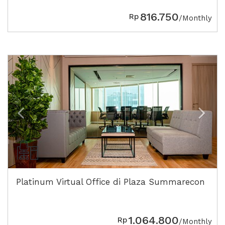
816.750
Rp
/Monthly
Previous
Next
Platinum Virtual Office di Plaza Summarecon
1.064.800
Rp
/Monthly