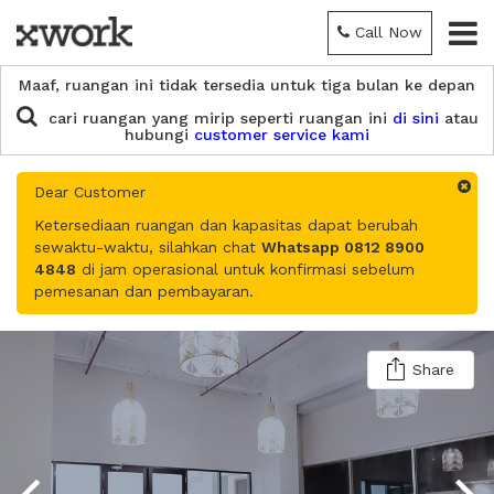
Call Now
Maaf, ruangan ini tidak tersedia untuk tiga bulan ke depan
cari ruangan yang mirip seperti ruangan ini
di sini
atau
hubungi
customer service kami
Dear Customer
Ketersediaan ruangan dan kapasitas dapat berubah
sewaktu-waktu, silahkan chat
Whatsapp 0812 8900
4848
di jam operasional untuk konfirmasi sebelum
pemesanan dan pembayaran.
Share