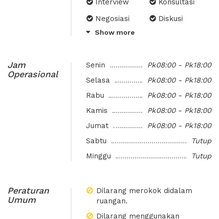
Meeting Room
Name/Logo
Interview
Konsultasi
pantry, free flow refreshment
Usage (per
Placement
Negosiasi
Diskusi
everyday (coffee, tea and mineral
month)
water), company name/logo
Show more
Internal Meeting Perusahaan
Kantor Sementara
Photocopy/Print
Access to
AIR MINERAL
placement, domicile letter
Service
Meeting
arrangement, photocopy/printing
Rooms in
service, free wifi in all office area,
Jam
Senin
Pk08:00 - Pk18:00
vOffice and
daily cleaning service, access to
Operasional
Union Space
Selasa
Pk08:00 - Pk18:00
meeting rooms in vOffice and
Centers in
Union Space centers in Indonesia.
Rabu
Pk08:00 - Pk18:00
Indonesia
Kamis
Pk08:00 - Pk18:00
Mail Handling
Jumat
Pk08:00 - Pk18:00
Sabtu
Tutup
Minggu
Tutup
Peraturan
Dilarang merokok didalam
Umum
ruangan.
Dilarang menggunakan