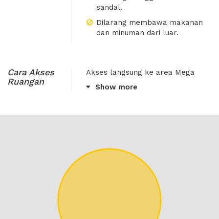
sandal.
Dilarang membawa makanan
dan minuman dari luar.
Cara Akses
Akses langsung ke area Mega
Ruangan
Kuningan, 10 menit ke SCBD, 800
Show more
meter ke gerbang tol.
Akses mudah dari Halte Busway
Gatot Subroto Jamsostek dan
Stasiun Commuter Line Cawang.
Masuk dari lobby utama, titipkan
KTP Anda di resepsionis
Tunjukkan email konfirmasi dari
XWORK setiba di lokasi.