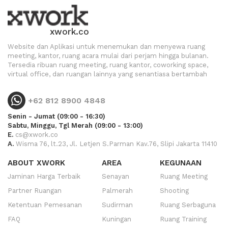
xwork.co
Website dan Aplikasi untuk menemukan dan menyewa ruang
meeting, kantor, ruang acara mulai dari perjam hingga bulanan.
Tersedia ribuan ruang meeting, ruang kantor, coworking space,
virtual office, dan ruangan lainnya yang senantiasa bertambah
+62 812 8900 4848
Senin - Jumat (09:00 - 16:30)
Sabtu, Minggu, Tgl Merah (09:00 - 13:00)
E.
cs@xwork.co
A.
Wisma 76, lt.23, Jl. Letjen S.Parman Kav.76, Slipi Jakarta 11410
ABOUT XWORK
AREA
KEGUNAAN
Jaminan Harga Terbaik
Senayan
Ruang Meeting
Partner Ruangan
Palmerah
Shooting
Ketentuan Pemesanan
Sudirman
Ruang Serbaguna
FAQ
Kuningan
Ruang Training