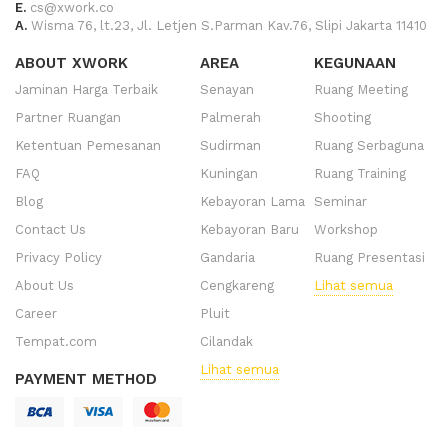
E.
cs@xwork.co
A.
Wisma 76, lt.23, Jl. Letjen S.Parman Kav.76, Slipi Jakarta 11410
ABOUT XWORK
AREA
KEGUNAAN
Jaminan Harga Terbaik
Senayan
Ruang Meeting
Partner Ruangan
Palmerah
Shooting
Ketentuan Pemesanan
Sudirman
Ruang Serbaguna
FAQ
Kuningan
Ruang Training
Blog
Kebayoran Lama
Seminar
Contact Us
Kebayoran Baru
Workshop
Privacy Policy
Gandaria
Ruang Presentasi
About Us
Cengkareng
Lihat semua
Career
Pluit
Tempat.com
Cilandak
Lihat semua
PAYMENT METHOD