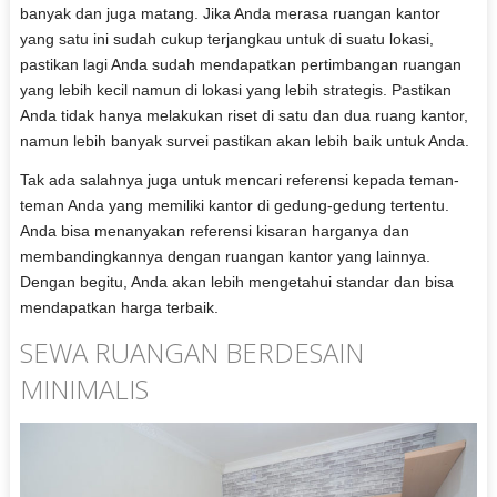
banyak dan juga matang. Jika Anda merasa ruangan kantor
yang satu ini sudah cukup terjangkau untuk di suatu lokasi,
pastikan lagi Anda sudah mendapatkan pertimbangan ruangan
yang lebih kecil namun di lokasi yang lebih strategis. Pastikan
Anda tidak hanya melakukan riset di satu dan dua ruang kantor,
namun lebih banyak survei pastikan akan lebih baik untuk Anda.
Tak ada salahnya juga untuk mencari referensi kepada teman-
teman Anda yang memiliki kantor di gedung-gedung tertentu.
Anda bisa menanyakan referensi kisaran harganya dan
membandingkannya dengan ruangan kantor yang lainnya.
Dengan begitu, Anda akan lebih mengetahui standar dan bisa
mendapatkan harga terbaik.
SEWA RUANGAN BERDESAIN
MINIMALIS