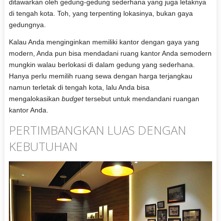
ditawarkan oleh gedung-gedung sederhana yang juga letaknya
di tengah kota. Toh, yang terpenting lokasinya, bukan gaya
gedungnya.
Kalau Anda menginginkan memiliki kantor dengan gaya yang
modern, Anda pun bisa mendadani ruang kantor Anda semodern
mungkin walau berlokasi di dalam gedung yang sederhana.
Hanya perlu memilih ruang sewa dengan harga terjangkau
namun terletak di tengah kota, lalu Anda bisa
mengalokasikan
budget
tersebut untuk mendandani ruangan
kantor Anda.
PERTIMBANGKAN LUAS DENGAN
KEBUTUHAN