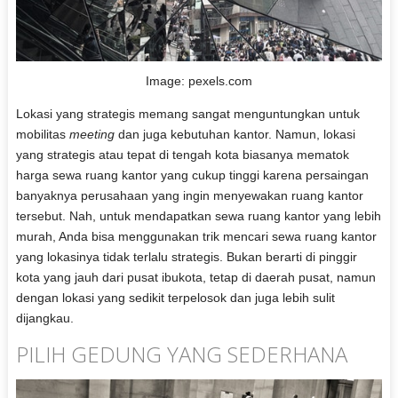
Image: pexels.com
Lokasi yang strategis memang sangat menguntungkan untuk
mobilitas
meeting
dan juga kebutuhan kantor. Namun, lokasi
yang strategis atau tepat di tengah kota biasanya mematok
harga sewa ruang kantor yang cukup tinggi karena persaingan
banyaknya perusahaan yang ingin menyewakan ruang kantor
tersebut. Nah, untuk mendapatkan sewa ruang kantor yang lebih
murah, Anda bisa menggunakan trik mencari sewa ruang kantor
yang lokasinya tidak terlalu strategis. Bukan berarti di pinggir
kota yang jauh dari pusat ibukota, tetap di daerah pusat, namun
dengan lokasi yang sedikit terpelosok dan juga lebih sulit
dijangkau.
PILIH GEDUNG YANG SEDERHANA