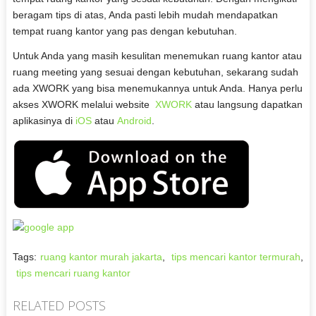
beragam tips di atas, Anda pasti lebih mudah mendapatkan
tempat ruang kantor yang pas dengan kebutuhan.
Untuk Anda yang masih kesulitan menemukan ruang kantor atau
ruang meeting yang sesuai dengan kebutuhan, sekarang sudah
ada XWORK yang bisa menemukannya untuk Anda. Hanya perlu
akses XWORK melalui website
XWORK
atau langsung dapatkan
aplikasinya di
iOS
atau
Android
.
Tags:
ruang kantor murah jakarta
,
tips mencari kantor termurah
,
tips mencari ruang kantor
RELATED POSTS