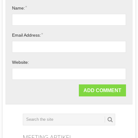
*
Name:
*
Email Address:
Website:
MEETING ARTIKEL