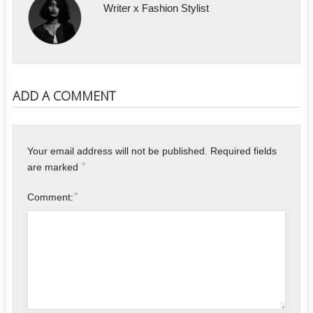
Writer x Fashion Stylist
ADD A COMMENT
Your email address will not be published.
Required fields
*
are marked
*
Comment: