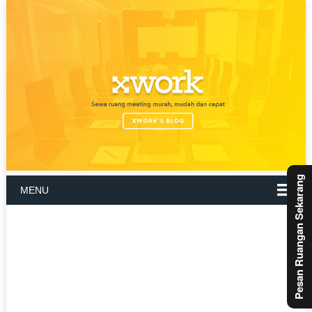
Pesan Ruangan Sekarang
MENU