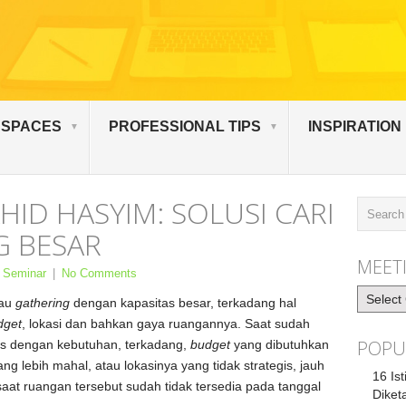
 SPACES
PROFESSIONAL TIPS
INSPIRATION
HID HASYIM: SOLUSI CARI
G BESAR
MEETI
 Seminar
|
No Comments
Meeting
au
gathering
dengan kapasitas besar, terkadang hal
Artikel
dget
, lokasi dan bahkan gaya ruangannya. Saat sudah
POPU
s dengan kebutuhan, terkadang,
budget
yang dibutuhkan
ng lebih mahal, atau lokasinya yang tidak strategis, jauh
16 Is
 saat ruangan tersebut sudah tidak tersedia pada tanggal
Diket