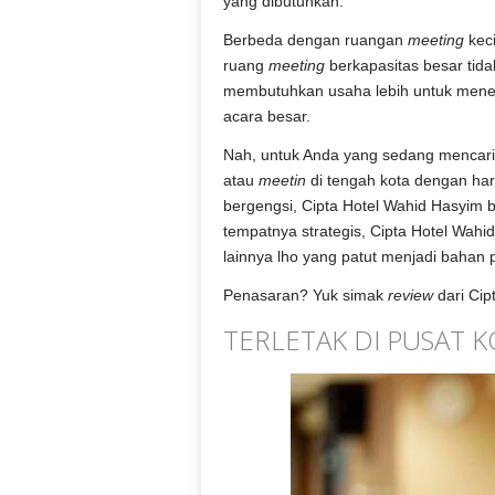
yang dibutuhkan.
Berbeda dengan ruangan
meeting
keci
ruang
meeting
berkapasitas besar tida
membutuhkan usaha lebih untuk men
acara besar.
Nah, untuk Anda yang sedang mencar
atau
meetin
di tengah kota dengan ha
bergengsi, Cipta Hotel Wahid Hasyim 
tempatnya strategis, Cipta Hotel Wah
lainnya lho yang patut menjadi bahan
Penasaran? Yuk simak
review
dari Cip
TERLETAK DI PUSAT 