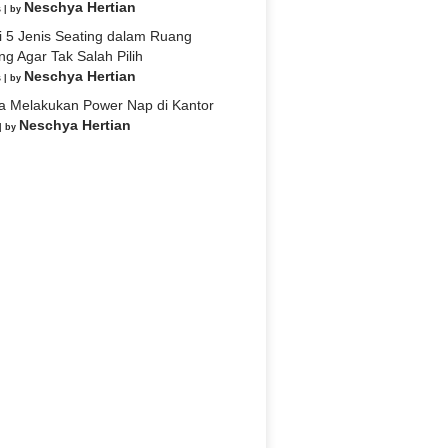
Neschya Hertian
s
|
by
i 5 Jenis Seating dalam Ruang
ng Agar Tak Salah Pilih
Neschya Hertian
s
|
by
a Melakukan Power Nap di Kantor
Neschya Hertian
|
by