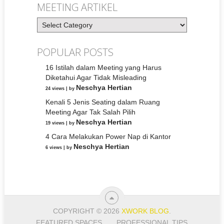
MEETING ARTIKEL
Meeting
Artikel
POPULAR POSTS
16 Istilah dalam Meeting yang Harus
Diketahui Agar Tidak Misleading
Neschya Hertian
24 views
|
by
Kenali 5 Jenis Seating dalam Ruang
Meeting Agar Tak Salah Pilih
Neschya Hertian
19 views
|
by
4 Cara Melakukan Power Nap di Kantor
Neschya Hertian
6 views
|
by
COPYRIGHT © 2026
XWORK BLOG
.
FEATURED SPACES
PROFESSIONAL TIPS