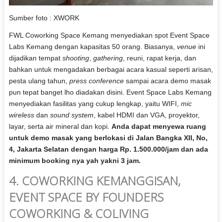
Sumber foto : XWORK
FWL Coworking Space Kemang menyediakan spot Event Space
Labs Kemang dengan kapasitas 50 orang. Biasanya,
venue
ini
dijadikan tempat
shooting
,
gathering
, reuni, rapat kerja, dan
bahkan untuk mengadakan berbagai acara kasual seperti arisan,
pesta ulang tahun,
press conference
sampai acara demo masak
pun tepat banget lho diadakan disini. Event Space Labs Kemang
menyediakan fasilitas yang cukup lengkap, yaitu WIFI,
mic
wireless
dan
sound system
, kabel HDMI dan VGA, proyektor,
layar, serta air mineral dan kopi.
Anda dapat menyewa ruang
untuk demo masak yang berlokasi di Jalan Bangka XII, No,
4, Jakarta Selatan dengan harga Rp. 1.500.000/jam dan ada
minimum booking nya yah yakni 3 jam.
4. COWORKING KEMANGGISAN,
EVENT SPACE BY FOUNDERS
COWORKING & COLIVING